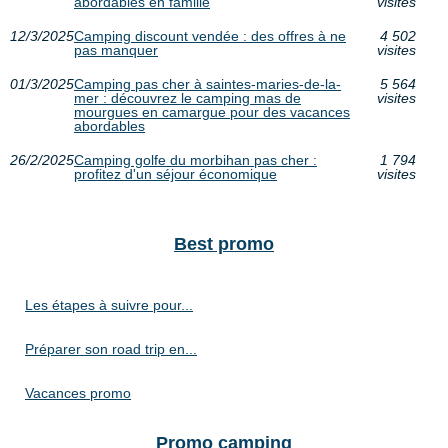
abordables en famille
visites
12/3/2025
Camping discount vendée : des offres à ne
4 502
pas manquer
visites
01/3/2025
Camping pas cher à saintes-maries-de-la-
5 564
mer : découvrez le camping mas de
visites
mourgues en camargue pour des vacances
abordables
26/2/2025
Camping golfe du morbihan pas cher :
1 794
profitez d'un séjour économique
visites
Best promo
Les étapes à suivre pour...
Préparer son road trip en...
Vacances promo
Promo camping