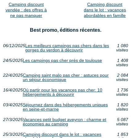
Camping discount
Camping discount
vendée : des offres à
dans le lot : vacances
ne pas manquer
abordables en famille
Best promo, éditions récentes.
06/12/2025
Les meilleurs campings pas chers dans les
1 080
gorges du verdon à découvrir
visites
24/5/2025
Les campings pas cher près de toulouse
1 408
visites
22/4/2025
Camping saint malo pas cher : astuces pour
2 084
un séjour économique
visites
16/4/2025
Où partir pour les vacances pas cher: 10
1 736
hébergements à découvrir
visites
03/4/2025
Séjournez dans des hébergements uniques
1 820
en seine-et-marne
visites
27/3/2025
Vacances petit budget aveyron : charme et
5 087
économies au camping
visites
25/3/2025
Camping discount dans le lot : vacances
1 853