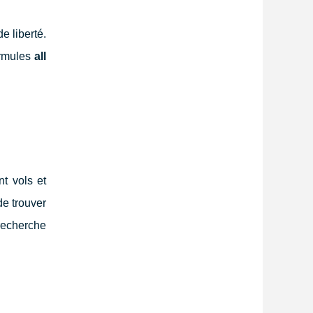
e liberté.
ormules
all
t vols et
e trouver
recherche