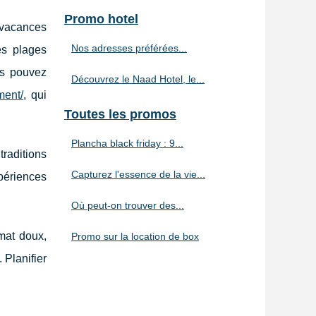
Promo hotel
s vacances
Nos adresses préférées...
es plages
us pouvez
Découvrez le Naad Hotel, le...
ment/
, qui
Toutes les promos
Plancha black friday : 9...
raditions
Capturez l'essence de la vie...
xpériences
Où peut-on trouver des...
mat doux,
Promo sur la location de box
 Planifier