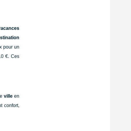
 vacances
stination
x pour un
10 €. Ces
de
ville
en
t confort,