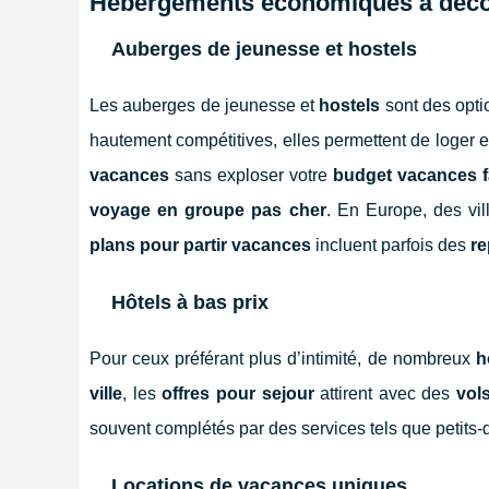
Hébergements économiques à déco
Auberges de jeunesse et hostels
Les auberges de jeunesse et
hostels
sont des opti
hautement compétitives, elles permettent de loger e
vacances
sans exploser votre
budget vacances f
voyage en groupe pas cher
. En Europe, des vi
plans pour partir vacances
incluent parfois des
re
Hôtels à bas prix
Pour ceux préférant plus d’intimité, de nombreux
h
ville
, les
offres pour sejour
attirent avec des
vol
souvent complétés par des services tels que petits-
Locations de vacances uniques