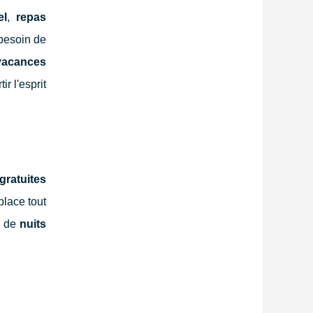
el
,
repas
 besoin de
 vacances
ir l'esprit
 gratuites
place tout
s de
nuits