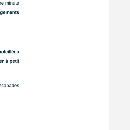
re minute
rgements
oleillées
r à petit
scapades