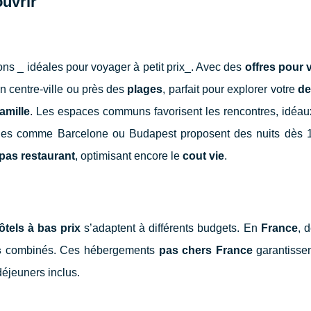
uvrir
ons _ idéales pour voyager à petit prix_. Avec des
offres pour
n centre-ville ou près des
plages
, parfait pour explorer votre
de
amille
. Les espaces communs favorisent les rencontres, idéau
lles comme Barcelone ou Budapest proposent des nuits dès 
pas restaurant
, optimisant encore le
cout vie
.
ôtels à bas prix
s’adaptent à différents budgets. En
France
, 
s
combinés. Ces hébergements
pas chers France
garantissen
déjeuners inclus.