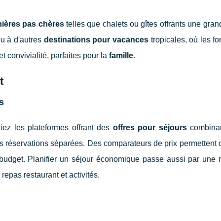
nières pas chères
telles que chalets ou gîtes offrants une grand
u à d'autres
destinations pour vacances
tropicales, où les f
 et convivialité, parfaites pour la
famille
.
t
s
égiez les plateformes offrant des
offres pour séjours
combinan
s réservations séparées. Des comparateurs de prix permettent d
e budget. Planifier un séjour économique passe aussi par une 
t repas restaurant et activités.