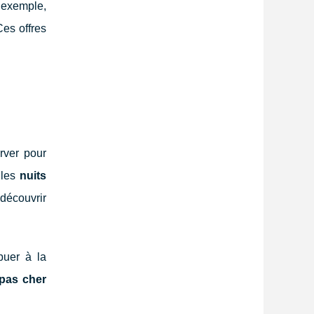
r exemple,
Ces offres
rver pour
 les
nuits
découvrir
buer à la
 pas cher