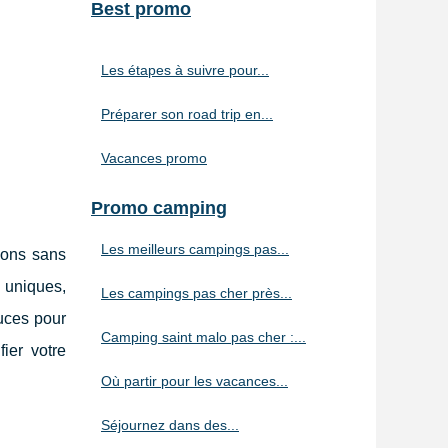
Best promo
Les étapes à suivre pour...
Préparer son road trip en...
Vacances promo
Promo camping
Les meilleurs campings pas...
ions sans
s uniques,
Les campings pas cher près...
uces pour
Camping saint malo pas cher :...
ier votre
Où partir pour les vacances...
Séjournez dans des...