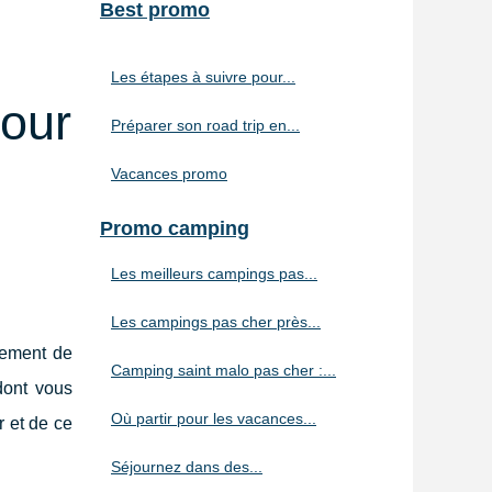
Best promo
Les étapes à suivre pour...
our
Préparer son road trip en...
Vacances promo
Promo camping
Les meilleurs campings pas...
Les campings pas cher près...
lement de
Camping saint malo pas cher :...
dont vous
Où partir pour les vacances...
r et de ce
Séjournez dans des...