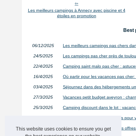
Les meilleurs campings à Annecy avec piscine et 4
étoiles en promotion
Best 
06/12/2025
Les meilleurs campings pas chers dan
24/5/2025
Les campings pas cher près de toulo
22/4/2025
Camping saint malo pas cher : astuc
16/4/2025
Où partir pour les vacances pas cher
03/4/2025
Séjournez dans des hébergements un
27/3/2025
Vacances petit budget aveyron : cha
25/3/2025
Camping discount dans le lot : vacanc
17/3/2025
Découvrez les meilleures offres pour
12/3/2025
Camping discount vendée : des offre
This website uses cookies to ensure you get