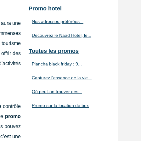
Promo hotel
Nos adresses préférées...
y aura une
 immenses
Découvrez le Naad Hotel, le...
e tourisme
Toutes les promos
offrir des
'activités
Plancha black friday : 9...
Capturez l'essence de la vie...
Où peut-on trouver des...
Promo sur la location de box
e contrôle
tre
promo
us pouvez
c’est une