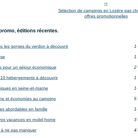
Sélection de campings en Lozère pas ch
offres promotionnelles
promo, éditions récentes.
s les gorges du verdon à découvrir
1 
use
1 
es pour un séjour économique
2 
: 10 hébergements à découvrir
1 
iques en seine-et-marne
1 
rme et économies au camping
5 
es abordables en famille
1 
 vos vacances en mobil-home
3 
s à ne pas manquer
4 