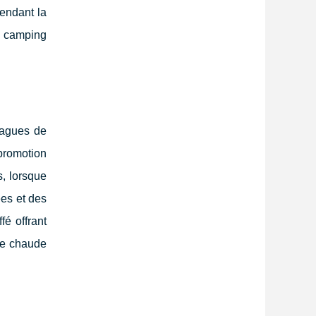
pendant la
e camping
 vagues de
promotion
, lorsque
es et des
é offrant
une chaude