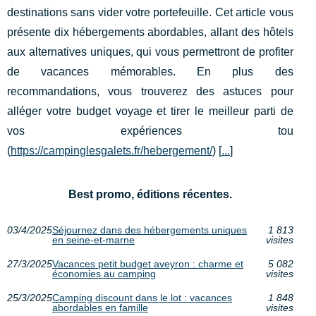
destinations sans vider votre portefeuille. Cet article vous
présente dix hébergements abordables, allant des hôtels
aux alternatives uniques, qui vous permettront de profiter
de vacances mémorables. En plus des
recommandations, vous trouverez des astuces pour
alléger votre budget voyage et tirer le meilleur parti de
vos expériences tou
(
https://campinglesgalets.fr/hebergement/
) [
...
]
Best promo, éditions récentes.
03/4/2025
Séjournez dans des hébergements uniques
1 813
en seine-et-marne
visites
27/3/2025
Vacances petit budget aveyron : charme et
5 082
économies au camping
visites
25/3/2025
Camping discount dans le lot : vacances
1 848
abordables en famille
visites