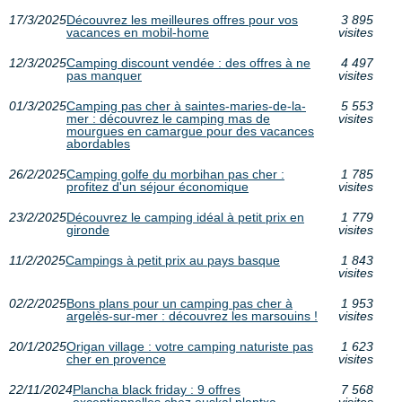
17/3/2025
Découvrez les meilleures offres pour vos
3 895
vacances en mobil-home
visites
12/3/2025
Camping discount vendée : des offres à ne
4 497
pas manquer
visites
01/3/2025
Camping pas cher à saintes-maries-de-la-
5 553
mer : découvrez le camping mas de
visites
mourgues en camargue pour des vacances
abordables
26/2/2025
Camping golfe du morbihan pas cher :
1 785
profitez d'un séjour économique
visites
23/2/2025
Découvrez le camping idéal à petit prix en
1 779
gironde
visites
11/2/2025
Campings à petit prix au pays basque
1 843
visites
02/2/2025
Bons plans pour un camping pas cher à
1 953
argelès-sur-mer : découvrez les marsouins !
visites
20/1/2025
Origan village : votre camping naturiste pas
1 623
cher en provence
visites
22/11/2024
Plancha black friday : 9 offres
7 568