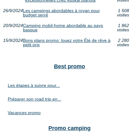
exceptionnelles chez euskal plantxa
visites
26/9/2024
Les campings abordables à royan pour
1 508
budget serré
visites
20/9/2024
Camping mobil-home abordable au pays
1 862
basque
visites
15/9/2024
Bons plans promo: louez votre Été de rêve à
2 280
petit prix
visites
Best promo
Les étapes à suivre pour...
Préparer son road trip en...
Vacances promo
Promo camping