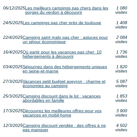
06/12/2025
Les meilleurs campings pas chers dans les
1 080
gorges du verdon à découvrir
visites
24/5/2025
Les campings pas cher près de toulouse
1 408
visites
22/4/2025
Camping saint malo pas cher : astuces pour
2 084
un séjour économique
visites
16/4/2025
Où partir pour les vacances pas cher: 10
1 736
hébergements à découvrir
visites
03/4/2025
Séjournez dans des hébergements uniques
1 820
en seine-et-marne
visites
27/3/2025
Vacances petit budget aveyron : charme et
5 087
économies au camping
visites
25/3/2025
Camping discount dans le lot : vacances
1 853
abordables en famille
visites
17/3/2025
Découvrez les meilleures offres pour vos
3 900
vacances en mobil-home
visites
12/3/2025
Camping discount vendée : des offres à ne
4 502
pas manquer
visites