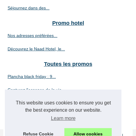
Séjournez dans des...
Promo hotel
Nos adresses préférées...
Découvrez le Naad Hotel, le...
Toutes les promos
Plancha black friday : 9...
Capturez l'essence de la vie...
This website uses cookies to ensure you get
Où peut-on trouver des...
the best experience on our website.
Promo sur la location de box
Learn more
Refuse Cookie
Allow cookies
© 2026
Best-promo.net
|
Plan portail
|
Cookies Policy
|
RSS
|
|