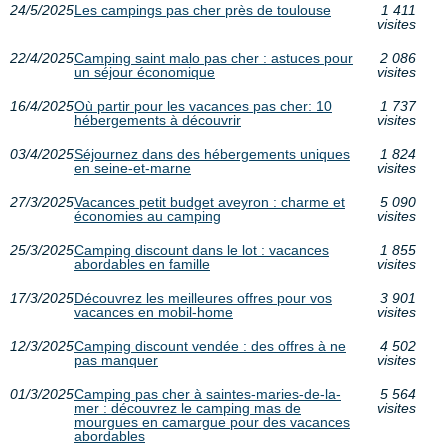
24/5/2025
Les campings pas cher près de toulouse
1 411
visites
22/4/2025
Camping saint malo pas cher : astuces pour
2 086
un séjour économique
visites
16/4/2025
Où partir pour les vacances pas cher: 10
1 737
hébergements à découvrir
visites
03/4/2025
Séjournez dans des hébergements uniques
1 824
en seine-et-marne
visites
27/3/2025
Vacances petit budget aveyron : charme et
5 090
économies au camping
visites
25/3/2025
Camping discount dans le lot : vacances
1 855
abordables en famille
visites
17/3/2025
Découvrez les meilleures offres pour vos
3 901
vacances en mobil-home
visites
12/3/2025
Camping discount vendée : des offres à ne
4 502
pas manquer
visites
01/3/2025
Camping pas cher à saintes-maries-de-la-
5 564
mer : découvrez le camping mas de
visites
mourgues en camargue pour des vacances
abordables