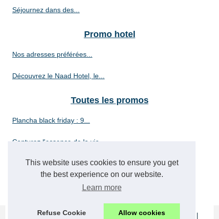
Séjournez dans des...
Promo hotel
Nos adresses préférées...
Découvrez le Naad Hotel, le...
Toutes les promos
Plancha black friday : 9...
Capturez l'essence de la vie...
This website uses cookies to ensure you get
Où peut-on trouver des...
the best experience on our website.
Promo sur la location de box
Learn more
Refuse Cookie
Allow cookies
© 2026
Best-promo.net
|
Plan portail
|
Cookies Policy
|
RSS
|
|