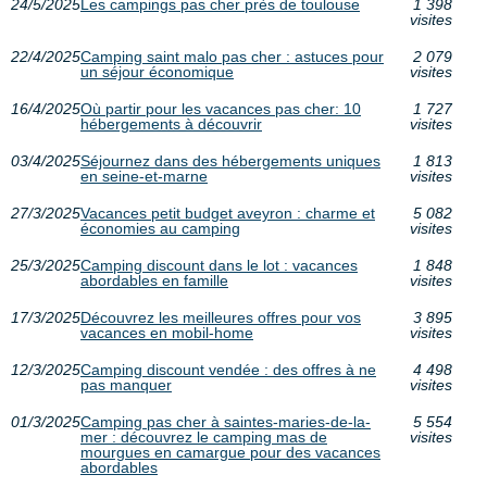
24/5/2025
Les campings pas cher près de toulouse
1 398
visites
22/4/2025
Camping saint malo pas cher : astuces pour
2 079
un séjour économique
visites
16/4/2025
Où partir pour les vacances pas cher: 10
1 727
hébergements à découvrir
visites
03/4/2025
Séjournez dans des hébergements uniques
1 813
en seine-et-marne
visites
27/3/2025
Vacances petit budget aveyron : charme et
5 082
économies au camping
visites
25/3/2025
Camping discount dans le lot : vacances
1 848
abordables en famille
visites
17/3/2025
Découvrez les meilleures offres pour vos
3 895
vacances en mobil-home
visites
12/3/2025
Camping discount vendée : des offres à ne
4 498
pas manquer
visites
01/3/2025
Camping pas cher à saintes-maries-de-la-
5 554
mer : découvrez le camping mas de
visites
mourgues en camargue pour des vacances
abordables