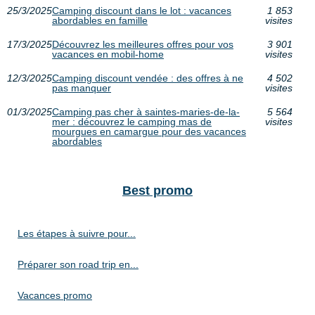
25/3/2025
Camping discount dans le lot : vacances
1 853
abordables en famille
visites
17/3/2025
Découvrez les meilleures offres pour vos
3 901
vacances en mobil-home
visites
12/3/2025
Camping discount vendée : des offres à ne
4 502
pas manquer
visites
01/3/2025
Camping pas cher à saintes-maries-de-la-
5 564
mer : découvrez le camping mas de
visites
mourgues en camargue pour des vacances
abordables
Best promo
Les étapes à suivre pour...
Préparer son road trip en...
Vacances promo