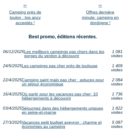
Camping près de
Offres dernière
toulon : top ancv
minute: camping en
acceptés !
dordogne !
Best promo, éditions récentes.
06/12/2025
Les meilleurs campings pas chers dans les
1 081
gorges du verdon à découvrir
visites
24/5/2025
Les campings pas cher près de toulouse
1 409
visites
22/4/2025
Camping saint malo pas cher : astuces pour
2 084
un séjour économique
visites
16/4/2025
Où partir pour les vacances pas cher: 10
1 736
hébergements à découvrir
visites
03/4/2025
Séjournez dans des hébergements uniques
1 822
en seine-et-marne
visites
27/3/2025
Vacances petit budget aveyron : charme et
5 087
économies au camping
visites