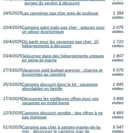
gorges du verdon à découvrir
visites
24/5/2025
Les campings pas cher près de toulouse
1 394
visites
22/4/2025
Camping saint malo pas cher : astuces pour
2 075
un séjour économique
visites
16/4/2025
Où partir pour les vacances pas cher: 10
1 722
hébergements à découvrir
visites
03/4/2025
Séjournez dans des hébergements uniques
1 807
en seine-et-marne
visites
27/3/2025
Vacances petit budget aveyron : charme et
5 075
économies au camping
visites
25/3/2025
Camping discount dans le lot : vacances
1 845
abordables en famille
visites
17/3/2025
Découvrez les meilleures offres pour vos
3 890
vacances en mobil-home
visites
12/3/2025
Camping discount vendée : des offres à ne
4 493
pas manquer
visites
01/3/2025
Camping pas cher à saintes-maries-de-la-
5 547
mer : découvrez le camping mas de
visites