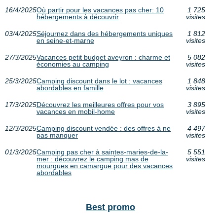
16/4/2025
Où partir pour les vacances pas cher: 10
1 725
hébergements à découvrir
visites
03/4/2025
Séjournez dans des hébergements uniques
1 812
en seine-et-marne
visites
27/3/2025
Vacances petit budget aveyron : charme et
5 082
économies au camping
visites
25/3/2025
Camping discount dans le lot : vacances
1 848
abordables en famille
visites
17/3/2025
Découvrez les meilleures offres pour vos
3 895
vacances en mobil-home
visites
12/3/2025
Camping discount vendée : des offres à ne
4 497
pas manquer
visites
01/3/2025
Camping pas cher à saintes-maries-de-la-
5 551
mer : découvrez le camping mas de
visites
mourgues en camargue pour des vacances
abordables
Best promo