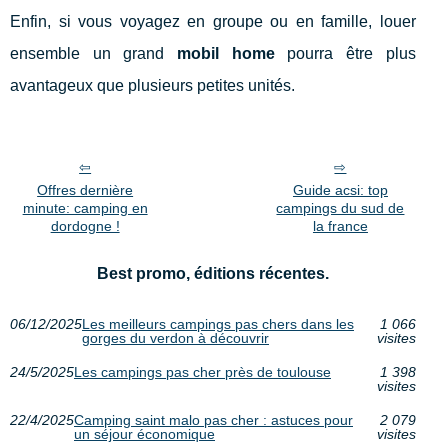
Enfin, si vous voyagez en groupe ou en famille, louer
ensemble un grand
mobil home
pourra être plus
avantageux que plusieurs petites unités.
Offres dernière
Guide acsi: top
minute: camping en
campings du sud de
dordogne !
la france
Best promo, éditions récentes.
06/12/2025
Les meilleurs campings pas chers dans les
1 066
gorges du verdon à découvrir
visites
24/5/2025
Les campings pas cher près de toulouse
1 398
visites
22/4/2025
Camping saint malo pas cher : astuces pour
2 079
un séjour économique
visites