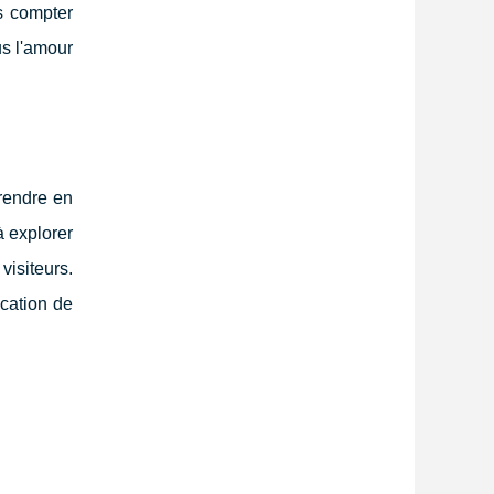
s compter
us l'amour
rendre en
à explorer
isiteurs.
cation de