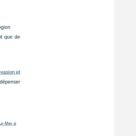
égion
ôt que de
vasion et
s dépenser
sur-Mer à