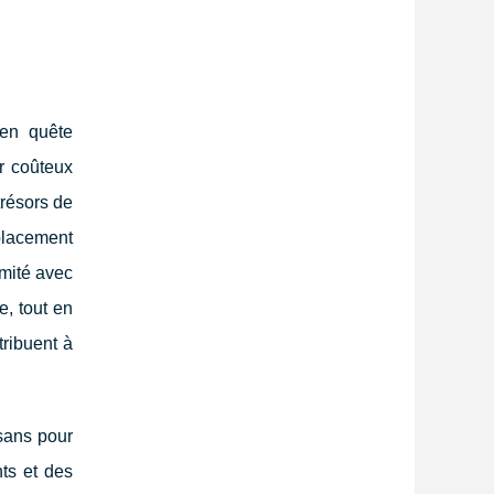
 en quête
ir coûteux
trésors de
mplacement
mité avec
, tout en
ribuent à
sans pour
ts et des