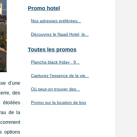
Promo hotel
Nos adresses préférées...
Découvrez le Naad Hotel, le...
Toutes les promos
Plancha black friday : 9...
Capturez l'essence de la vie...
sse d'une
Où peut-on trouver des...
erre, des
Promo sur la location de box
 étoilées
yau de la
ir comment
s options