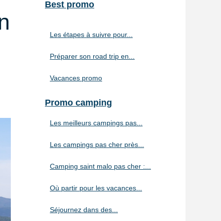
Best promo
n
Les étapes à suivre pour...
Préparer son road trip en...
Vacances promo
Promo camping
Les meilleurs campings pas...
Les campings pas cher près...
Camping saint malo pas cher :...
Où partir pour les vacances...
Séjournez dans des...